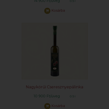
14 900 Ft/üveg
0.5 l
Kosárba
Nagykörűi Cseresznyepálinka
10 900 Ft/üveg
0.5 l
Kosárba