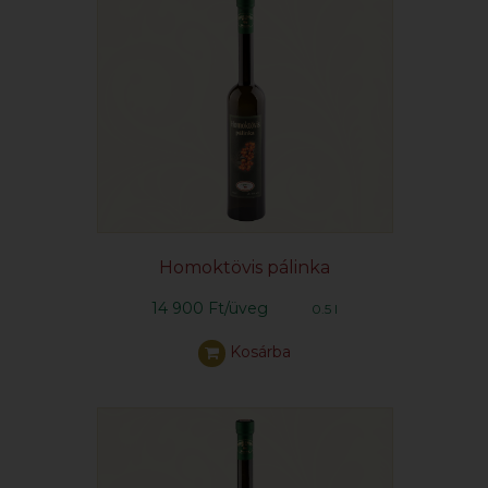
Homoktövis pálinka
14 900 Ft/üveg
0.5 l
Kosárba