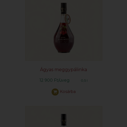
Ágyas meggypálinka
12 900 Ft/üveg
0,5 l
Kosárba