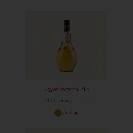
Ágyas körtepálinka
12 900 Ft/üveg
0,5 l
Adatlap