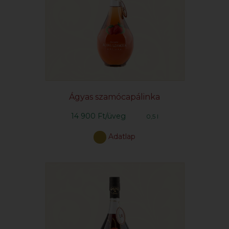
Ágyas szamócapálinka
14 900 Ft/üveg
0,5 l
Adatlap