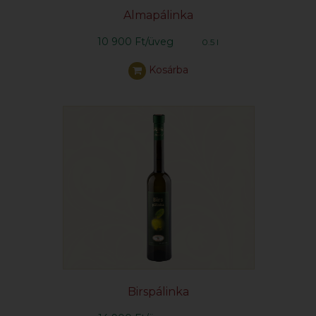
Almapálinka
10 900 Ft/üveg
0.5 l
Kosárba
Birspálinka