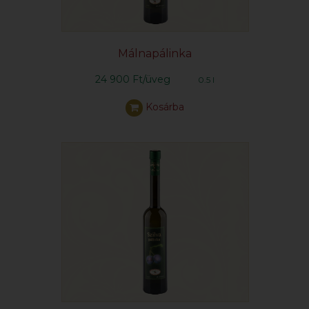
Málnapálinka
24 900 Ft/üveg
0.5 l
Kosárba