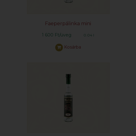
Faeperpálinka mini
1 600 Ft/üveg
0.04 l
Kosárba