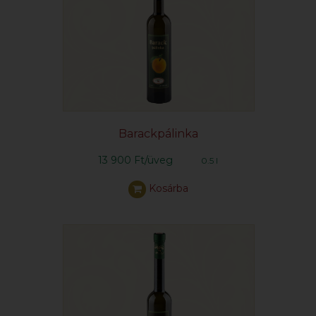
Barackpálinka
13 900 Ft/üveg
0.5 l
Kosárba