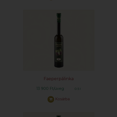
Faeperpálinka
13 900 Ft/üveg
0.5 l
Kosárba