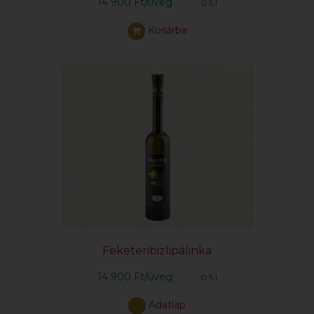
14 900 Ft/üveg
0.5 l
Kosárba
Feketeribizlipálinka
14 900 Ft/üveg
0.5 l
Adatlap