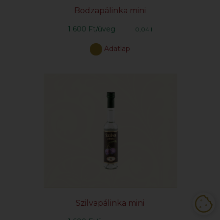
Bodzapálinka mini
1 600 Ft/üveg
0,04 l
Adatlap
Szilvapálinka mini