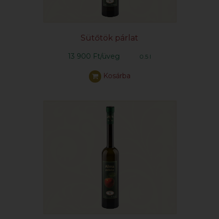
Sütőtök párlat
13 900 Ft/üveg
0.5 l
Kosárba