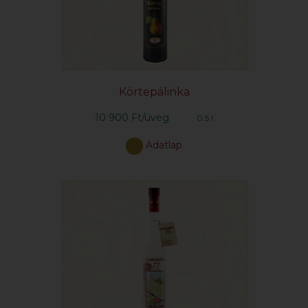
Körtepálinka
10 900 Ft/üveg
0.5 l
Adatlap