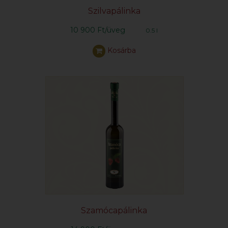
Szilvapálinka
10 900 Ft/üveg
0.5 l
Kosárba
Szamócapálinka