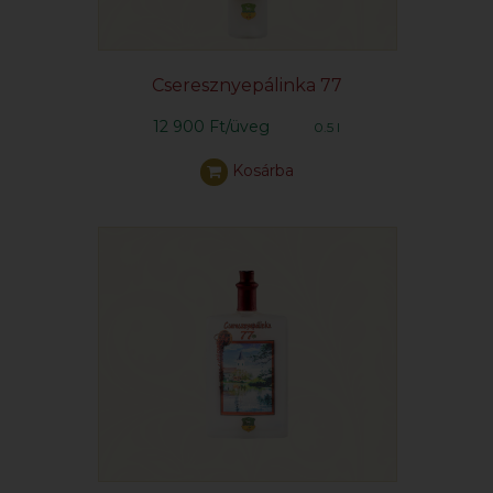
Cseresznyepálinka 77
12 900 Ft/üveg
0.5 l
Kosárba