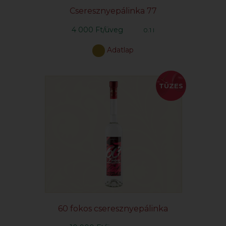
Cseresznyepálinka 77
4 000 Ft/üveg
0.1 l
Adatlap
TÜZES
60 fokos cseresznyepálinka