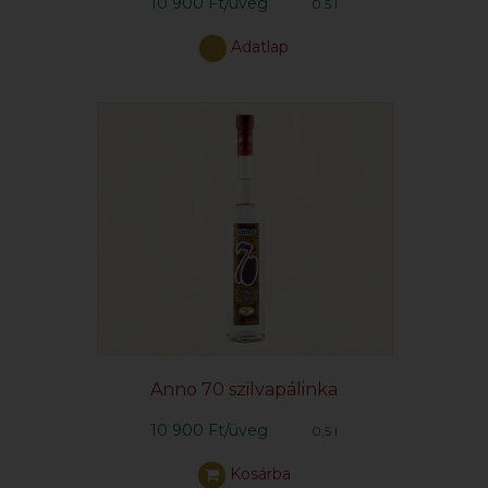
10 900 Ft/üveg
0.5 l
Adatlap
Anno 70 szilvapálinka
10 900 Ft/üveg
0,5 l
Kosárba