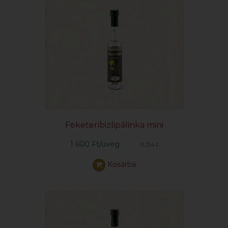
Feketeribizlipálinka mini
1 600 Ft/üveg
0,04 l
Kosárba