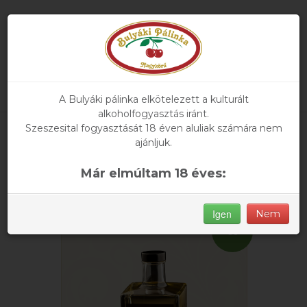
A Bulyáki pálinka elkötelezett a kulturált
alkoholfogyasztás iránt.
Szeszesital fogyasztását 18 éven aluliak számára nem
Főoldal
» Termékeink
ajánljuk.
Termékeink
Már elmúltam 18 éves:
Igen
Nem
ÚJ