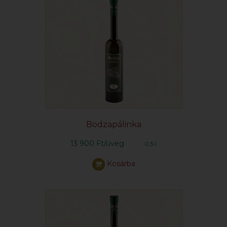
Bodzapálinka
13 900 Ft/üveg
0,5 l
Kosárba