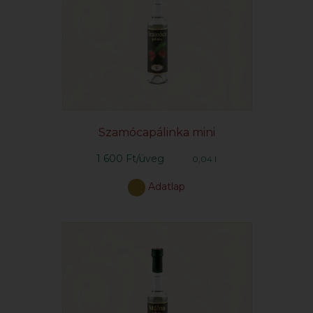
Szamócapálinka mini
1 600 Ft/üveg
0,04 l
Adatlap