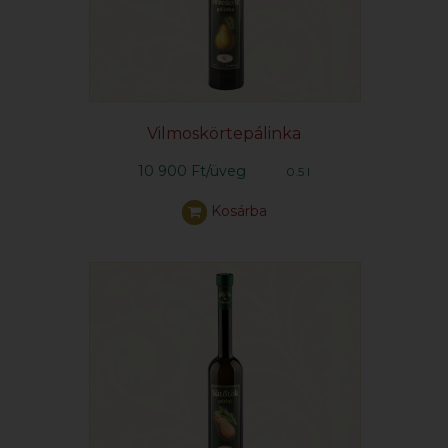
Vilmoskörtepálinka
10 900 Ft/üveg
0.5 l
Kosárba