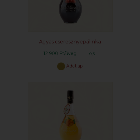
Ágyas cseresznyepálinka
12 900 Ft/üveg
0,5 l
Adatlap