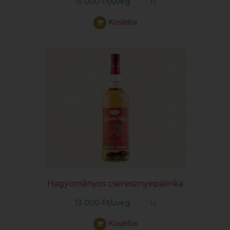
13 000 Ft/üveg
1 l
Kosárba
Hagyományos cseresznyepálinka
13 000 Ft/üveg
1 l
Kosárba