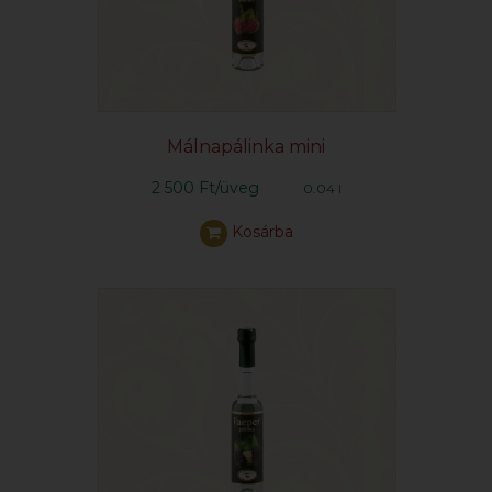
Málnapálinka mini
2 500 Ft/üveg
0.04 l
Kosárba