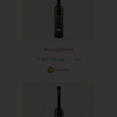
Meggypálinka
10 900 Ft/üveg
0.5 l
Kosárba