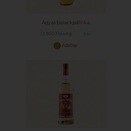
Ágyas barackpálinka
12 900 Ft/üveg
0,5 l
Adatlap