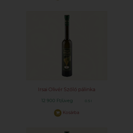
Irsai Olivér Szőlő pálinka
12 900 Ft/üveg
0.5 l
Kosárba