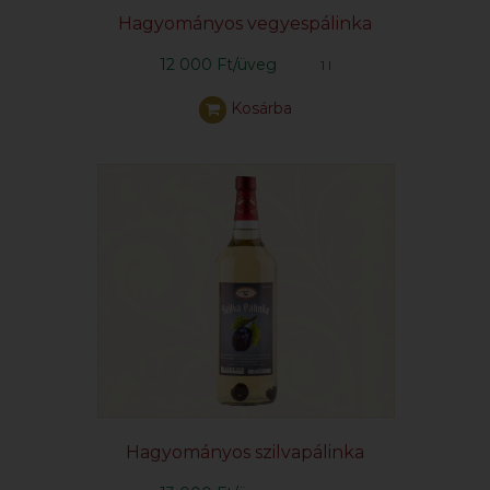
Hagyományos vegyespálinka
12 000 Ft/üveg
1 l
Kosárba
Hagyományos szilvapálinka