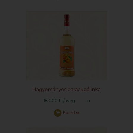
Hagyományos barackpálinka
16 000 Ft/üveg
1 l
Kosárba