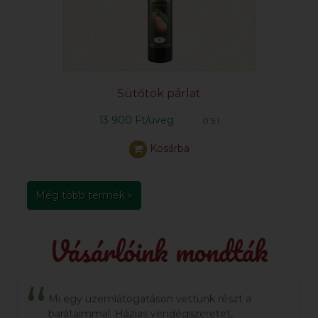
Sütőtök párlat
13 900 Ft/üveg
0.5 l
Kosárba
Még több termék »
Vásárlóink mondták
Mi egy üzemlátogatáson vettünk részt a
barátaimmal. Házias vendégszeretet,