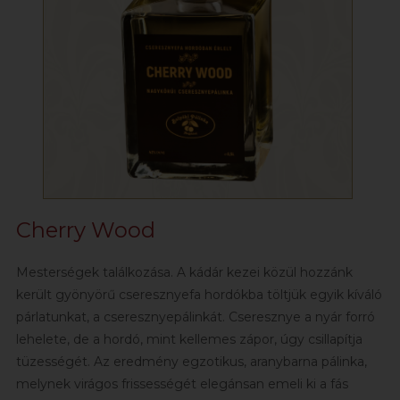
Cherry Wood
Mesterségek találkozása. A kádár kezei közül hozzánk
került gyönyörű cseresznyefa hordókba töltjük egyik kíváló
párlatunkat, a cseresznyepálinkát. Cseresznye a nyár forró
lehelete, de a hordó, mint kellemes zápor, úgy csillapítja
tüzességét. Az eredmény egzotikus, aranybarna pálinka,
melynek virágos frissességét elegánsan emeli ki a fás