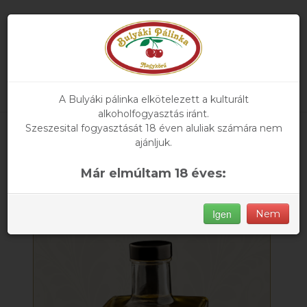
A Bulyáki pálinka elkötelezett a kulturált
alkoholfogyasztás iránt.
Szeszesital fogyasztását 18 éven aluliak számára nem
Főoldal
»
Termékeink
» Cherry Wood
ajánljuk.
Már elmúltam 18 éves:
ÚJ
Igen
Nem