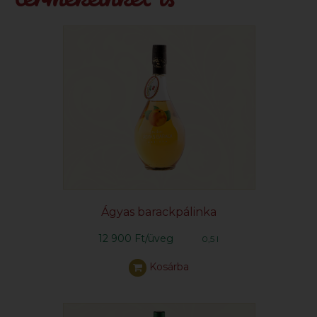
Ágyas barackpálinka
12 900 Ft/üveg
0,5 l
Kosárba