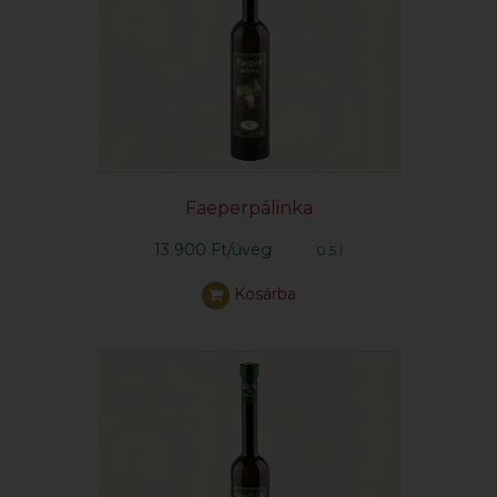
Faeperpálinka
13 900 Ft/üveg
0.5 l
Kosárba