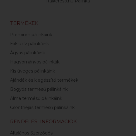
Italkereso.hu Pálinka
TERMÉKEK
Prémium pálinkáink
Exkluzív pálinkáink
Ágyas pálinkáink
Hagyományos pálinkák
Kis üveges pálinkáink
Ajándék és kiegészítő termékek
Bogyós termésű pálinkáink
Alma termésű pálinkáink
Csonthéjas termésű pálinkáink
RENDELÉSI INFORMÁCIÓK
Általános Szerződési