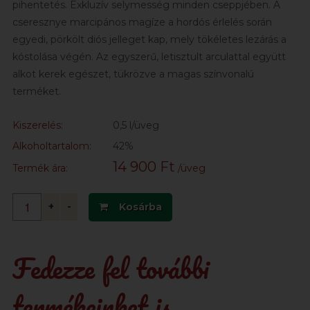
pihentetés. Exkluzív selymesség minden cseppjében. A
cseresznye marcipános magíze a hordós érlelés során
egyedi, pörkölt diós jelleget kap, mely tökéletes lezárás a
kóstolása végén. Az egyszerű, letisztult arculattal együtt
alkot kerek egészet, tükrözve a magas színvonalú
terméket.
Kiszerelés:
0,5 l/üveg
Alkoholtartalom:
42%
14 900 Ft
Termék ára:
/üveg
+
-
Kosárba
Fedezze fel további
termékeinket is