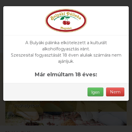
A Bulyáki pálinka elkötelezett a kulturált
alkoholfogyasztás iránt.
Szeszesital fogyasztását 18 éven aluliak számára nem
ajánljuk.
Már elmúltam 18 éves:
Kóstolók
Igen
Nem
Az ország egyik legrégebbi pálinkafőző
műhelyében