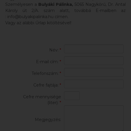
Személyesen a
Bulyáki Pálinka,
5065 Nagykörű, Dr. Antal
Károly út 2/A. szám alatt, továbbá
E-mailben az
:
info@bulyakipalinka.hu
címen.
Vagy az alábbi Űrlap kitöltésével!
Név:
*
E-mail cím:
*
Telefonszám:
*
Cefre fajtája:
*
Cefre mennyisége
(liter):
*
Megjegyzés: