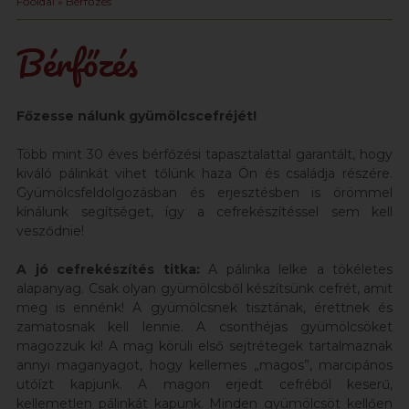
Főoldal
» Bérfőzés
Bérfőzés
Főzesse nálunk gyümölcscefréjét!
Több mint 30 éves bérfőzési tapasztalattal garantált, hogy
kiváló pálinkát vihet tőlünk haza Ön és családja részére.
Gyümölcsfeldolgozásban és erjesztésben is örömmel
kínálunk segítséget, így a cefrekészítéssel sem kell
vesződnie!
A jó cefrekészítés titka:
A pálinka lelke a tökéletes
alapanyag. Csak olyan gyümölcsből készítsünk cefrét, amit
meg is ennénk! A gyümölcsnek tisztának, érettnek és
zamatosnak kell lennie. A csonthéjas gyümölcsöket
magozzuk ki! A mag körüli első sejtrétegek tartalmaznak
annyi maganyagot, hogy kellemes „magos”, marcipános
utóízt kapjunk. A magon erjedt cefréből keserű,
kellemetlen pálinkát kapunk. Minden gyümölcsöt kellően