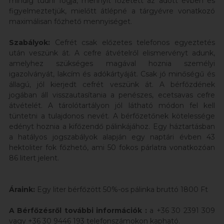
mindig tudni fogja, mennyit főzetett az adott évben és
figyelmeztetjük, mielőtt átlépné a tárgyévre vonatkozó
maximálisan főzhető mennyiséget.
Szabályok:
Cefrét csak előzetes telefonos egyeztetés
után veszünk át. A cefre átvételről elismervényt adunk,
amelyhez szükséges magával hoznia személyi
igazolványát, lakcím és adókártyáját. Csak jó minőségű és
állagú, jól kierjedt cefrét veszünk át. A bérfőzdének
jogában áll visszautasítania a penészes, ecetsavas cefre
átvételét. A tárolótartályon jól látható módon fel kell
tüntetni a tulajdonos nevét. A bérfőzetőnek kötelessége
edényt hoznia a kifőzendő pálinkájához. Egy háztartásban
a hatályos jogszabályok alapján egy naptári évben 43
hektoliter fok főzhető, ami 50 fokos párlatra vonatkozóan
86 litert jelent.
Áraink:
Egy liter bérfőzött 50%-os pálinka bruttó 1800 Ft
A Bérfőzésről további információk :
a
+36 30 2391 309
vagy +36 30 9446 193 telefonszámokon kapható.