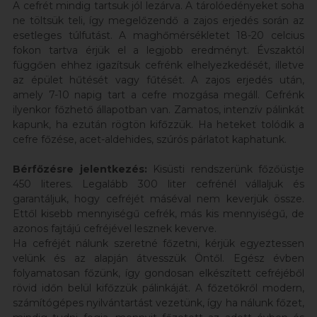
A cefrét mindig tartsuk jól lezárva. A tárolóedényeket soha
ne töltsük teli, így megelőzendő a zajos erjedés során az
esetleges túlfutást. A maghőmérsékletet 18-20 celcius
fokon tartva érjük el a legjobb eredményt. Évszaktól
függően ehhez igazítsuk cefrénk elhelyezkedését, illetve
az épület hűtését vagy fűtését. A zajos erjedés után,
amely 7-10 napig tart a cefre mozgása megáll. Cefrénk
ilyenkor főzhető állapotban van. Zamatos, intenzív pálinkát
kapunk, ha ezután rögtön kifőzzük. Ha heteket tolódik a
cefre főzése, acet-aldehides, szúrós párlatot kaphatunk.
Bérfőzésre jelentkezés:
Kisüsti rendszerünk főzőüstje
450 literes. Legalább 300 liter cefrénél vállaljuk és
garantáljuk, hogy cefréjét máséval nem keverjük össze.
Ettől kisebb mennyiségű cefrék, más kis mennyiségű, de
azonos fajtájú cefréjével lesznek keverve.
Ha cefréjét nálunk szeretné főzetni, kérjük egyeztessen
velünk és az alapján átvesszük Öntől. Egész évben
folyamatosan főzünk, így gondosan elkészített cefréjéből
rövid időn belül kifőzzük pálinkáját. A főzetőkről modern,
számítógépes nyilvántartást vezetünk, így ha nálunk főzet,