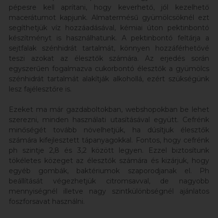
pépesre kell aprítani, hogy keverhető, jól kezelhető
macerátumot kapjunk. Almatermésű gyümölcsöknél ezt
segíthetjük víz hozzáadásával, kémiai úton pektinbontó
készítményt is használhatunk. A pektinbontó feltárja a
sejtfalak szénhidrát tartalmát, könnyen hozzáférhetővé
teszi azokat az élesztők számára. Az erjedés során
egyszerűen fogalmazva cukorbontó élesztők a gyümölcs
szénhidrát tartalmát alakítják alkohollá, ezért szükségünk
lesz fajélesztőre is.
Ezeket ma már gazdaboltokban, webshopokban be lehet
szerezni, minden használati utasításával együtt. Cefrénk
minőségét tovább növelhetjük, ha dúsítjuk élesztők
számára kifejlesztett tápanyagokkal. Fontos, hogy cefrénk
ph szintje 2,8 és 3,2 között legyen. Ezzel biztosítunk
tökéletes közeget az élesztők számára és kizárjuk, hogy
egyéb gombák, baktériumok szaporodjanak el. Ph
beállítását végezhetjük citromsavval, de nagyobb
mennyiségnél illetve nagy szintkülönbségnél ajánlatos
foszforsavat használni.