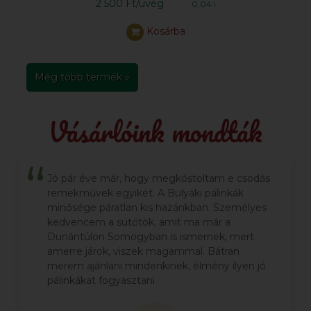
2 500 Ft/üveg
0,04 l
Kosárba
Még több termék »
Vásárlóink mondták
Jó pár éve már, hogy megkóstoltam e csodás
remekművek egyikét. A Bulyáki pálinkák
minősége páratlan kis hazánkban. Személyes
kedvencem a sütőtök, amit ma már a
Dunántúlon Somogyban is ismernek, mert
amerre járok, viszek magammal. Bátran
merem ajánlani mindenkinek, élmény ilyen jó
pálinkákat fogyasztani.