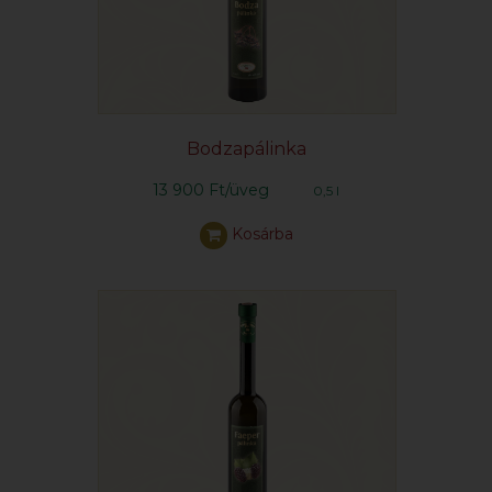
Bodzapálinka
13 900 Ft/üveg
0,5 l
Kosárba