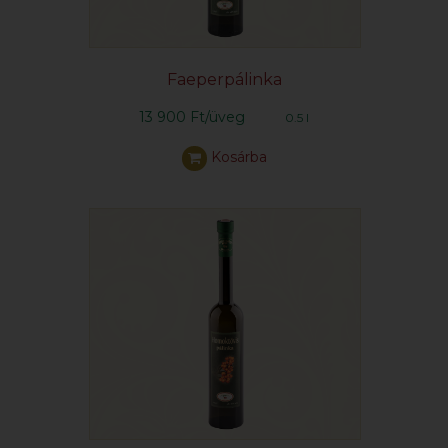
Faeperpálinka
13 900 Ft/üveg
0.5 l
Kosárba