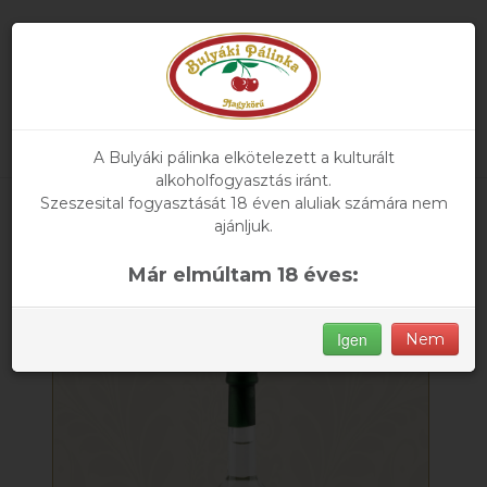
A Bulyáki pálinka elkötelezett a kulturált
alkoholfogyasztás iránt.
Szeszesital fogyasztását 18 éven aluliak számára nem
Főoldal
»
Termékeink
» Szamócapálinka mini
ajánljuk.
Már elmúltam 18 éves:
Igen
Nem