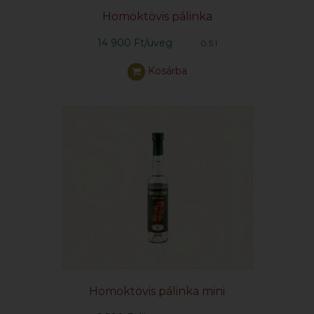
Homoktövis pálinka
14 900 Ft/üveg
0.5 l
Kosárba
Homoktövis pálinka mini