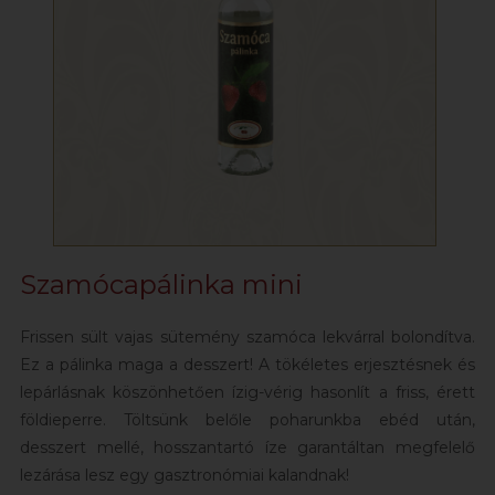
Szamócapálinka mini
Frissen sült vajas sütemény szamóca lekvárral bolondítva.
Ez a pálinka maga a desszert! A tökéletes erjesztésnek és
lepárlásnak köszönhetően ízig-vérig hasonlít a friss, érett
földieperre. Töltsünk belőle poharunkba ebéd után,
desszert mellé, hosszantartó íze garantáltan megfelelő
lezárása lesz egy gasztronómiai kalandnak!