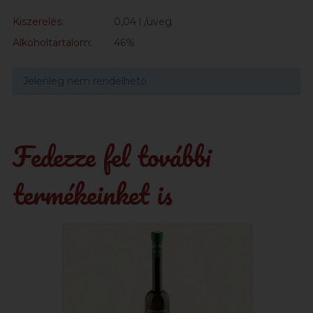
Kiszerelés:
0,04 l /üveg
Alkoholtartalom:
46%
Jelenleg nem rendelhető
Fedezze fel további
termékeinket is