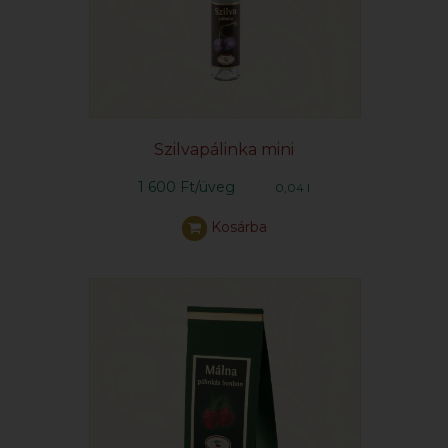
Szilvapálinka mini
1 600 Ft/üveg
0,04 l
Kosárba