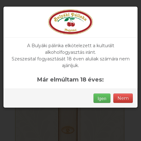
A Bulyáki pálinka elkötelezett a kulturált
alkoholfogyasztás iránt.
Szeszesital fogyasztását 18 éven aluliak számára nem
Főoldal
»
Termékeink
» Pálinkás fadoboz
ajánljuk.
Már elmúltam 18 éves:
ÚJ
Igen
Nem