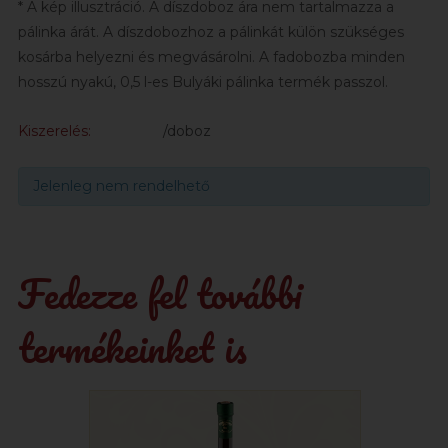
* A kép illusztráció. A díszdoboz ára nem tartalmazza a
pálinka árát. A díszdobozhoz a pálinkát külön szükséges
kosárba helyezni és megvásárolni. A fadobozba minden
hosszú nyakú, 0,5 l-es Bulyáki pálinka termék passzol.
Kiszerelés:
/doboz
Jelenleg nem rendelhető
Fedezze fel további
termékeinket is