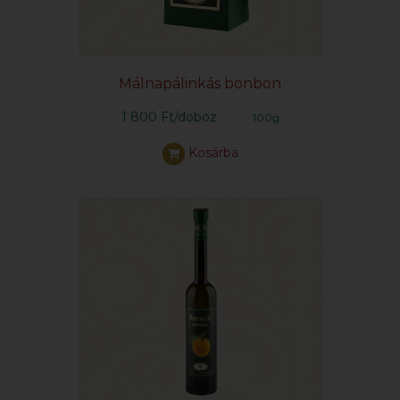
Málnapálinkás bonbon
1 800 Ft/doboz
100g
Kosárba