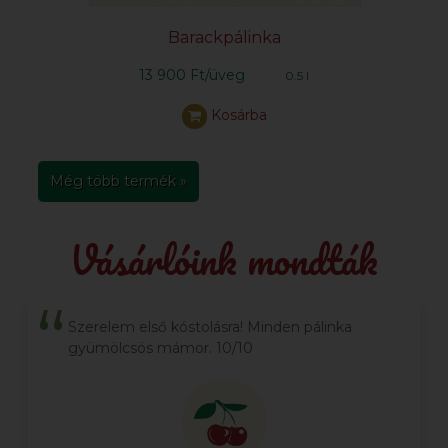
Barackpálinka
13 900 Ft/üveg
0.5 l
Kosárba
Még több termék »
Vásárlóink mondták
Szerelem első kóstolásra! Minden pálinka
gyümölcsös mámor. 10/10