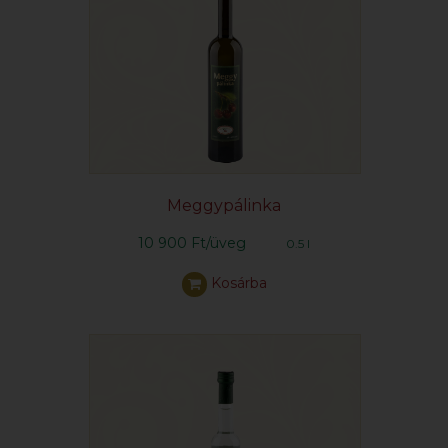
Meggypálinka
10 900 Ft/üveg
0.5 l
Kosárba