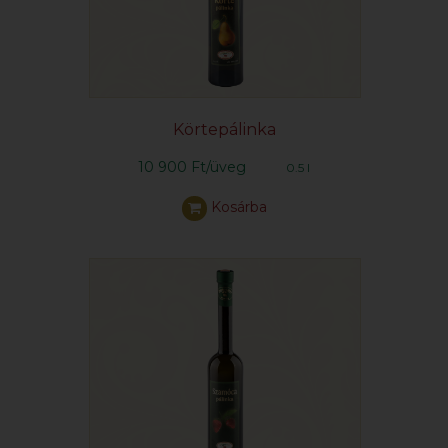
Körtepálinka
10 900 Ft/üveg
0.5 l
Kosárba