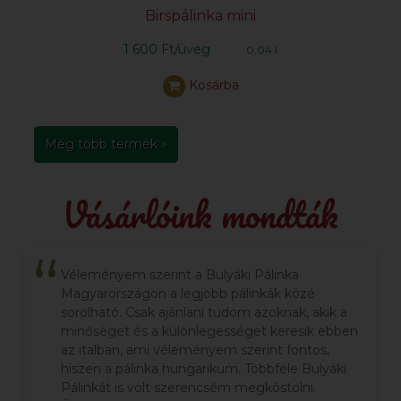
Birspálinka mini
1 600 Ft/üveg
0,04 l
Kosárba
Még több termék »
Vásárlóink mondták
Véleményem szerint a Bulyáki Pálinka
Magyarországon a legjobb pálinkák közé
sorolható. Csak ajánlani tudom azoknak, akik a
minőséget és a különlegességet keresik ebben
az italban, ami véleményem szerint fontos,
hiszen a pálinka hungarikum. Többféle Bulyáki
Pálinkát is volt szerencsém megkóstolni.