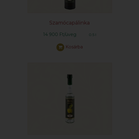
Szamócapálinka
14 900 Ft/üveg
0.5 l
Kosárba