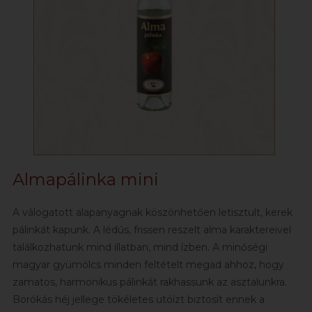
Almapálinka mini
A válogatott alapanyagnak köszönhetően letisztult, kerek
pálinkát kapunk. A lédús, frissen reszelt alma karaktereivel
találkozhatunk mind illatban, mind ízben. A minőségi
magyar gyümölcs minden feltételt megad ahhoz, hogy
zamatos, harmonikus pálinkát rakhassunk az asztalunkra.
Borókás héj jellege tökéletes utóízt biztosít ennek a