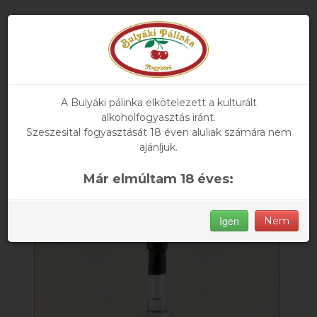
A Bulyáki pálinka elkötelezett a kulturált
alkoholfogyasztás iránt.
Szeszesital fogyasztását 18 éven aluliak számára nem
Főoldal
»
Termékeink
» Almapálinka mini
ajánljuk.
Már elmúltam 18 éves:
Igen
Nem