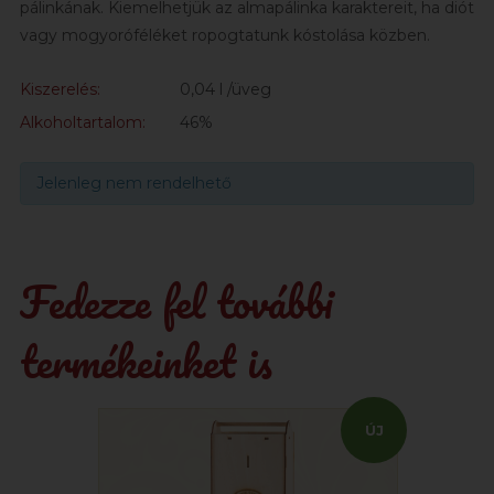
pálinkának. Kiemelhetjük az almapálinka karaktereit, ha diót
vagy mogyoróféléket ropogtatunk kóstolása közben.
Kiszerelés:
0,04 l /üveg
Alkoholtartalom:
46%
Jelenleg nem rendelhető
Fedezze fel további
termékeinket is
ÚJ