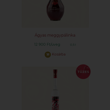
Ágyas meggypálinka
12 900 Ft/üveg
0,5 l
Kosárba
TÜZES