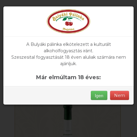
A Bulyáki pálinka elkötelezett a kulturált
alkoholfogyasztás iránt.
Szeszesital fogyasztását 18 éven aluliak számára nem
Főoldal
»
Termékeink
» Irsai Olivér Szőlőpálinka mini
ajánljuk.
Már elmúltam 18 éves:
Igen
Nem