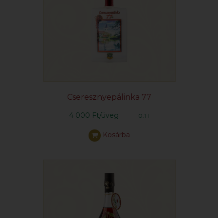
Cseresznyepálinka 77
4 000 Ft/üveg
0.1 l
Kosárba