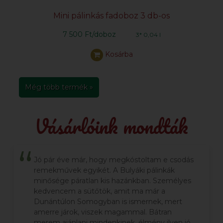
Mini pálinkás fadoboz 3 db-os
7 500 Ft/doboz
3* 0,04 l
Kosárba
Még több termék »
Vásárlóink mondták
Jó pár éve már, hogy megkóstoltam e csodás
remekművek egyikét. A Bulyáki pálinkák
minősége páratlan kis hazánkban. Személyes
kedvencem a sütőtök, amit ma már a
Dunántúlon Somogyban is ismernek, mert
amerre járok, viszek magammal. Bátran
merem ajánlani mindenkinek, élmény ilyen jó