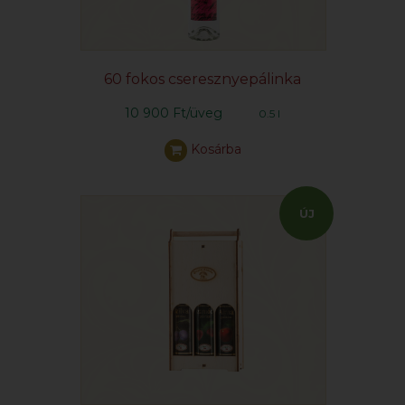
60 fokos cseresznyepálinka
10 900 Ft/üveg
0.5 l
Kosárba
ÚJ