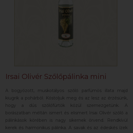
Irsai Olivér Szőlőpálinka mini
A bogyózott, muskotályos szőlő parfümös illata majd
kiugrik a pohárból. Kóstoljuk meg és az lesz az érzésünk,
hogy a dús szőlőfürtök közül szemezgetünk. A
borászatban méltán ismert és elismert Irsai Olivér szőlő a
pálinkások körében is nagy sikernek örvend. Rendkívül
kerek és harmonikus pálinka. A savak és az édeskés ízek