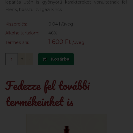
lepárlás után is gyönyörű karaktereket vonultatnak fel.
Élénk, hosszú íz. Igazi kincs.
Kiszerelés:
0,04 l /üveg
Alkoholtartalom:
46%
1 600 Ft
Termék ára:
/üveg
+
-
Kosárba
Fedezze fel további
termékeinket is