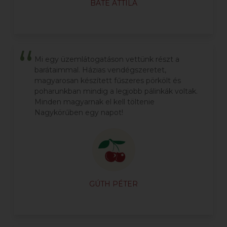
BATÉ ATTILA
Mi egy üzemlátogatáson vettünk részt a
barátaimmal. Házias vendégszeretet,
magyarosan készített fűszeres pörkölt és
poharunkban mindig a legjobb pálinkák voltak.
Minden magyarnak el kell töltenie
Nagykörűben egy napot!
GÚTH PÉTER