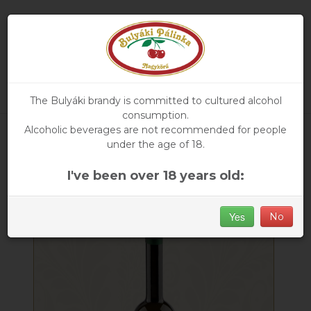
The Bulyáki brandy is committed to cultured alcohol
consumption.
Alcoholic beverages are not recommended for people
Main
»
Products
» Strawberry
under the age of 18.
I've been over 18 years old:
Yes
No