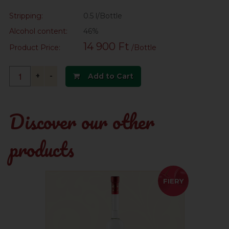
Stripping:
0.5 l/Bottle
Alcohol content:
46%
14 900 Ft
Product Price:
/Bottle
+
-
Add to Cart
Discover our other
products
FIERY