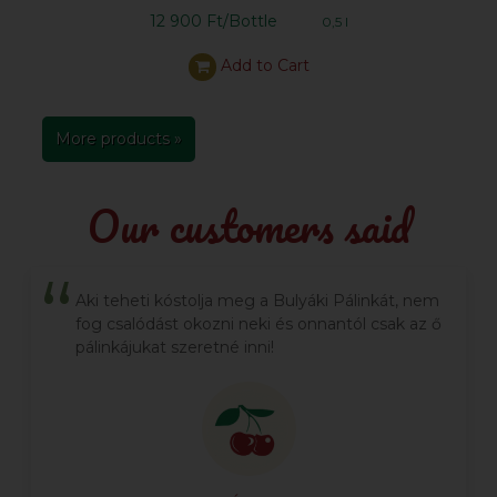
12 900 Ft/Bottle
0,5 l
Add to Cart
More products »
Our customers said
Aki teheti kóstolja meg a Bulyáki Pálinkát, nem
fog csalódást okozni neki és onnantól csak az ő
pálinkájukat szeretné inni!