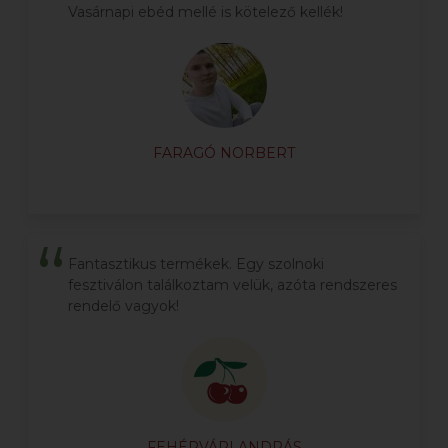
Vasárnapi ebéd mellé is kötelező kellék!
FARAGÓ NORBERT
Fantasztikus termékek. Egy szolnoki
fesztiválon találkoztam velük, azóta rendszeres
rendelő vagyok!
FEHÉRVÁRI ANDRÁS