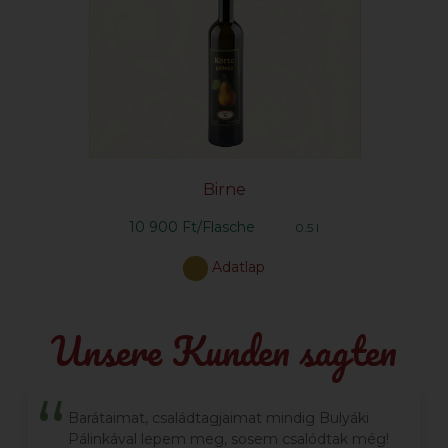
Birne
10 900 Ft/Flasche
0.5 l
Adatlap
Unsere Kunden sagten
Barátaimat, családtagjaimat mindig Bulyáki
Pálinkával lepem meg, sosem csalódtak még!