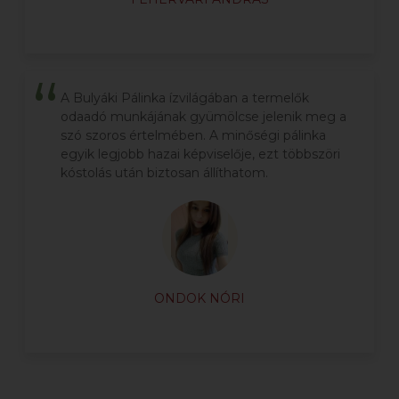
A Bulyáki Pálinka ízvilágában a termelők
odaadó munkájának gyümölcse jelenik meg a
szó szoros értelmében. A minőségi pálinka
egyik legjobb hazai képviselője, ezt többszöri
kóstolás után biztosan állíthatom.
ONDOK NÓRI