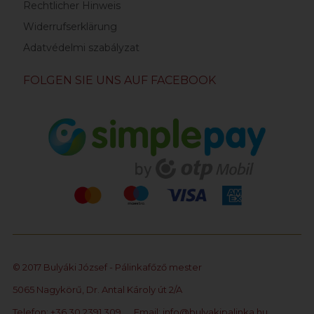
Rechtlicher Hinweis
Widerrufserklärung
Adatvédelmi szabályzat
FOLGEN SIE UNS AUF FACEBOOK
© 2017 Bulyáki József - Pálinkafőző mester
5065 Nagykörű, Dr. Antal Károly út 2/A
Telefon: +36 30 2391 309
Email:
info@bulyakipalinka.hu