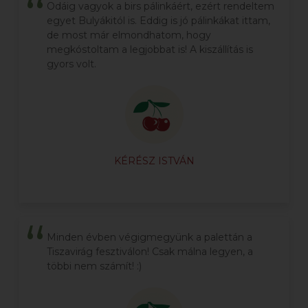
Odáig vagyok a birs pálinkáért, ezért rendeltem
egyet Bulyákitól is. Eddig is jó pálinkákat ittam,
de most már elmondhatom, hogy
megkóstoltam a legjobbat is! A kiszállítás is
gyors volt.
KÉRÉSZ ISTVÁN
Minden évben végigmegyünk a palettán a
Tiszavirág fesztiválon! Csak málna legyen, a
többi nem számít! :)