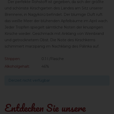
Der perfekte Rohstoff ist gegeben, da sich der größte
und schönste Kirschgarten des Landes am Sitz unserer
Brennerei, in Nagykörű befindet. Der blumige Duft ruft
das weiße Meer der blühenden Apfelbäume im April wach.
Jeder Tropfen spiegelt sämtliche Noten der knusprigen
Kirsche wieder. Geschmack mit Anklang von Weinbrand
und getrocknetem Obst. Die Note des Kirschkerns
schimmert marzipanig im Nachklang des Pálinka auf.
Strippen:
0.1 l /Flasche
Alkoholgehalt:
46%
Derzeit nicht verfügbar
Entdecken Sie unsere