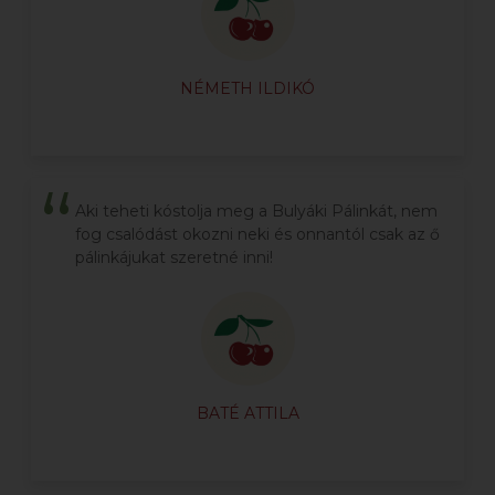
NÉMETH ILDIKÓ
Aki teheti kóstolja meg a Bulyáki Pálinkát, nem
fog csalódást okozni neki és onnantól csak az ő
pálinkájukat szeretné inni!
BATÉ ATTILA